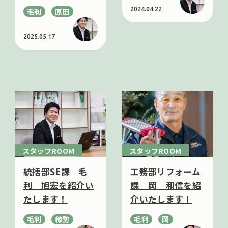
2024.04.22
毛利
原田
2025.05.17
スタッフROOM
スタッフROOM
統括部SE課 毛
工務部リフォーム
利 旭宏を紹介い
課 岡 和信を紹
たします！
介いたします！
毛利
稼勢
毛利
岡