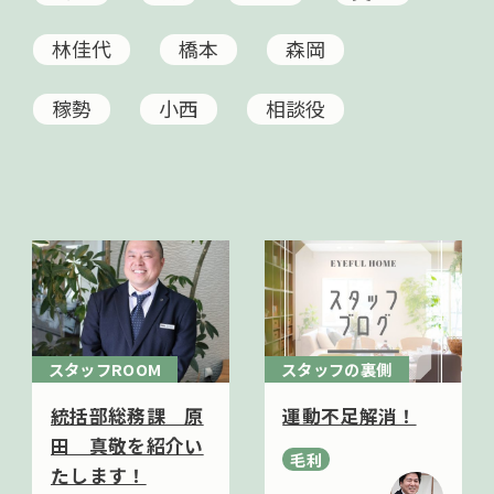
林佳代
橋本
森岡
稼勢
小西
相談役
スタッフROOM
スタッフの裏側
統括部総務課 原
運動不足解消！
田 真敬を紹介い
毛利
たします！