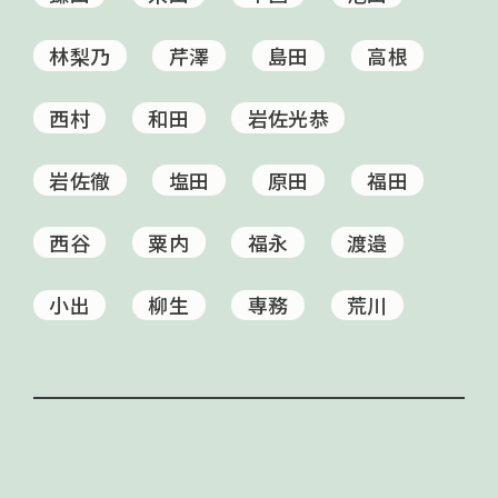
林梨乃
芹澤
島田
高根
西村
和田
岩佐光恭
岩佐徹
塩田
原田
福田
西谷
粟内
福永
渡邉
小出
柳生
専務
荒川