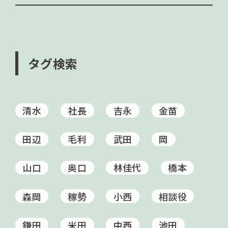
タグ検索
清水
社長
吉永
金苗
田辺
毛利
武田
岡
山口
奥口
林佳代
橋本
森岡
稼勢
小西
相談役
鎌田
米田
中西
池田