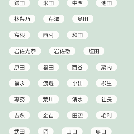
鎌田
米田
中西
池田
林梨乃
芹澤
島田
高根
西村
和田
岩佐光恭
岩佐徹
塩田
原田
福田
西谷
粟内
福永
渡邉
小出
柳生
専務
荒川
清水
社長
吉永
金苗
田辺
毛利
武田
岡
山口
奥口