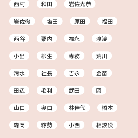
西村
和田
岩佐光恭
岩佐徹
塩田
原田
福田
西谷
粟内
福永
渡邉
小出
柳生
専務
荒川
清水
社長
吉永
金苗
田辺
毛利
武田
岡
山口
奥口
林佳代
橋本
森岡
稼勢
小西
相談役