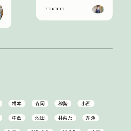
2024.01.18
橋本
森岡
稼勢
小西
中西
池田
林梨乃
芹澤