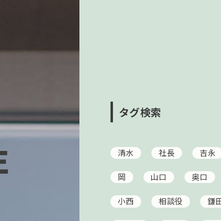
タグ検索
E
清水
社長
吉永
岡
山口
奥口
小西
相談役
鎌