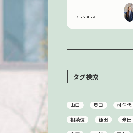
田辺
武田
2026.01.24
タグ検索
山口
奥口
林佳代
相談役
鎌田
米田