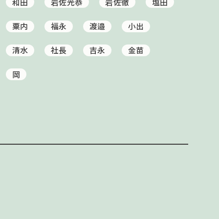
和田
岩佐光恭
岩佐徹
塩田
粟内
福永
渡邉
小出
清水
社長
吉永
金苗
岡