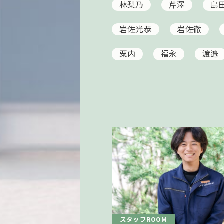
林梨乃
芹澤
島
岩佐光恭
岩佐徹
粟内
福永
渡邉
スタッフROOM