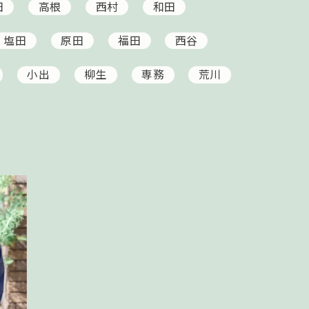
田
高根
西村
和田
塩田
原田
福田
西谷
小出
柳生
専務
荒川