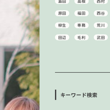
島田
高根
西村
原田
福田
西谷
柳生
専務
荒川
田辺
毛利
武田
キーワード検索