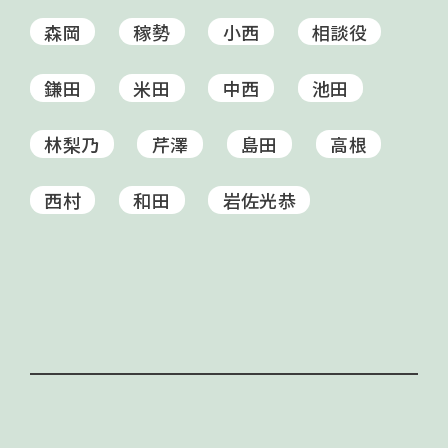
森岡
稼勢
小西
相談役
鎌田
米田
中西
池田
林梨乃
芹澤
島田
高根
西村
和田
岩佐光恭