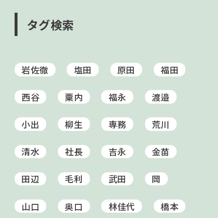
タグ検索
岩佐徹
塩田
原田
福田
西谷
粟内
福永
渡邉
小出
柳生
専務
荒川
清水
社長
吉永
金苗
田辺
毛利
武田
岡
山口
奥口
林佳代
橋本