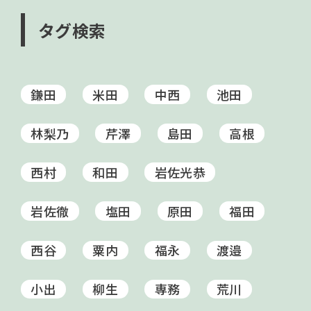
タグ検索
鎌田
米田
中西
池田
林梨乃
芹澤
島田
高根
西村
和田
岩佐光恭
岩佐徹
塩田
原田
福田
西谷
粟内
福永
渡邉
小出
柳生
専務
荒川