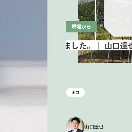
現場から
山口
山口達也