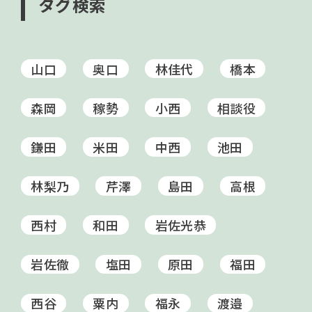
タグ検索
山口
奥口
林佳代
橋本
森岡
稼勢
小西
相談役
鎌田
米田
中西
池田
林梨乃
芹澤
島田
高根
西村
和田
岩佐光恭
岩佐徹
塩田
原田
福田
西谷
粟内
福永
渡邉