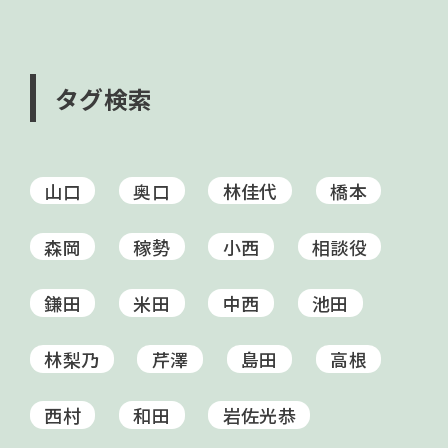
タグ検索
山口
奥口
林佳代
橋本
森岡
稼勢
小西
相談役
鎌田
米田
中西
池田
林梨乃
芹澤
島田
高根
西村
和田
岩佐光恭