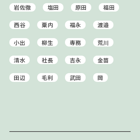
岩佐徹
塩田
原田
福田
西谷
粟内
福永
渡邉
小出
柳生
専務
荒川
清水
社長
吉永
金苗
田辺
毛利
武田
岡