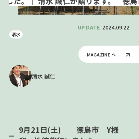
徳島市
2024.09.22
清水
MAGAZINE へ
清水 誠仁
9月21日(土) 徳島市 Y様