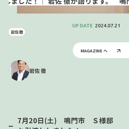
鳴門
2024.07.21
岩佐徹
MAGAZINE へ
岩佐 徹
7月20日(土) 鳴門市 Ｓ様邸