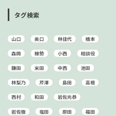
タグ検索
山口
奥口
林佳代
橋本
森岡
稼勢
小西
相談役
鎌田
米田
中西
池田
林梨乃
芹澤
島田
高根
西村
和田
岩佐光恭
岩佐徹
塩田
原田
福田