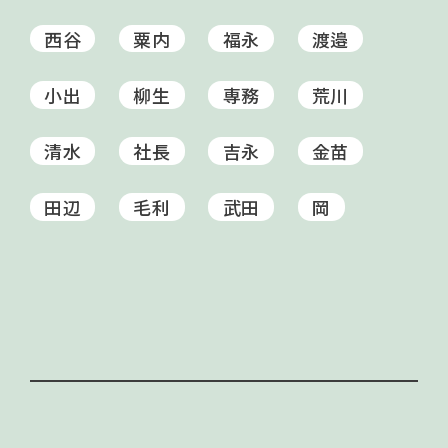
西谷
粟内
福永
渡邉
小出
柳生
専務
荒川
清水
社長
吉永
金苗
田辺
毛利
武田
岡