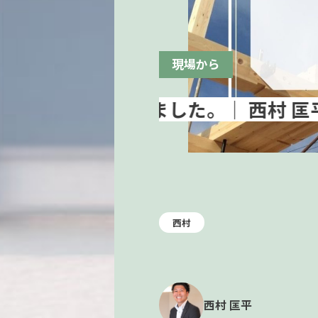
現場から
西村
西村 匡平