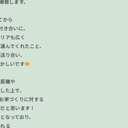
謝致します。
てから
付き合いに。
エリアも広く
を運んでくれたこと、
を送り合い、
かしいです
の距離や
した上で、
お家づくりに対する
らだと思います！
となっており、
守れる