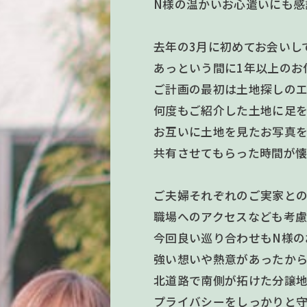
N様の温かいお心遣いにも感
去年の3月に初めてお会いし
あっという間に1年以上のお
ご計画の最初は土地探しの
何度もご紹介した土地に足
お互いに土地を見たお写真
共有させてもらった時間が懐
ご夫婦それぞれのご実家と
職場へのアクセスなども考慮
今回良い巡り合わせもN様の
強い想いや熱意があったか
北道路で南側が拓けた分譲地
プライバシーをしっかりと