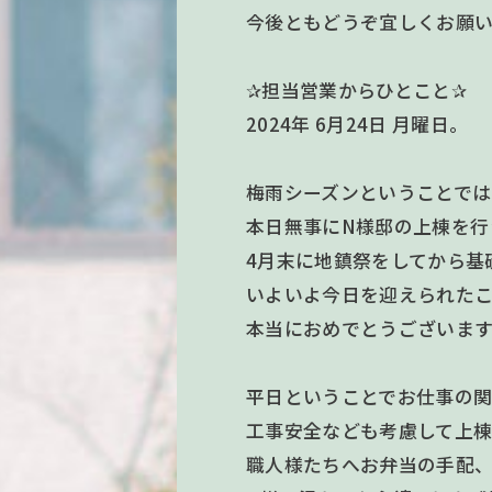
今後ともどうぞ宜しくお願い
✰担当営業からひとこと✰
2024年 6月24日 月曜日。
梅雨シーズンということで
本日無事にN様邸の上棟を行
4月末に地鎮祭をしてから基
いよいよ今日を迎えられた
本当におめでとうございま
平日ということでお仕事の
工事安全なども考慮して上棟
職人様たちへお弁当の手配