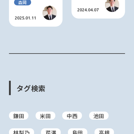
森岡
2024.04.07
2025.01.11
タグ検索
鎌田
米田
中西
池田
林梨乃
芹澤
島田
高根