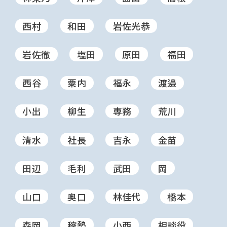
西村
和田
岩佐光恭
岩佐徹
塩田
原田
福田
西谷
粟内
福永
渡邉
小出
柳生
専務
荒川
清水
社長
吉永
金苗
田辺
毛利
武田
岡
山口
奥口
林佳代
橋本
森岡
稼勢
小西
相談役