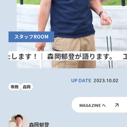
スタッフROOM
工
2023.10.02
専務
森岡
MAGAZINE へ
森岡郁登