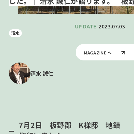
板野
2023.07.03
清水
MAGAZINE へ
清水 誠仁
7月2日 板野郡 K様邸 地鎮