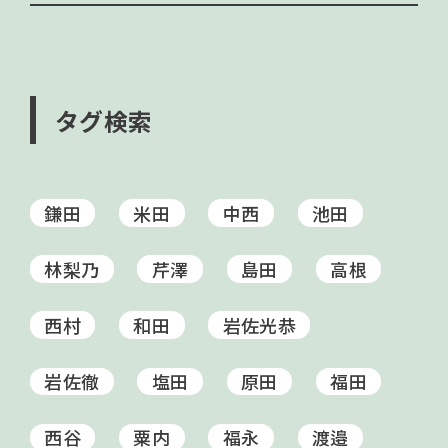
タグ検索
鎌田
米田
中西
池田
林梨乃
芹澤
島田
高根
西村
和田
岩佐光恭
岩佐徹
塩田
原田
福田
西谷
粟内
福永
渡邉