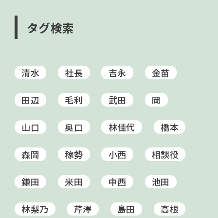
タグ検索
清水
社長
吉永
金苗
田辺
毛利
武田
岡
山口
奥口
林佳代
橋本
森岡
稼勢
小西
相談役
鎌田
米田
中西
池田
林梨乃
芹澤
島田
高根