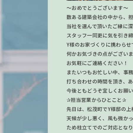
～おめでとうございます～
数ある建築会社の中から、
当社を選んで頂いたご縁に深
スタッフ一同更に気を引き
Y様のお家づくりに携わらせ
何かお気づきの点がござい
お気軽にご連絡ください！
またいつもお忙しい中、事
打ち合わせの時間を頂き、あ
今後ともどうぞ宜しくお願い
✰担当営業からひとこと✰
先日は、松茂町でY様邸の上
天候が少し悪く、風も強か
ため柱立てでのご対応とな