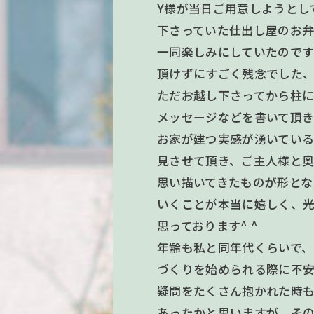
Y様が当日ご用意しようとし
下さっていた仕出し屋のお
一同楽しみにしていたので
頂けずにすごく残念でした
ただお越し下さってから柱
メッセージなどを書いて頂き
お家が建つ実感が湧いてい
見させて頂き、ご主人様と
思い描いてきたものが形とな
いくことが本当に嬉しく、
思っております^ ^
年齢も私と同年代くらいで、
づくりを始められる際に不
疑問をたくさん抱かれた時
あったかと思いますが、そ