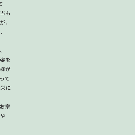
て
弁当も
すが、
、、
に
、
る姿を
奥様が
って
光栄に
お家
安や
も
の