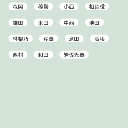
森岡
稼勢
小西
相談役
鎌田
米田
中西
池田
林梨乃
芹澤
島田
高根
西村
和田
岩佐光恭