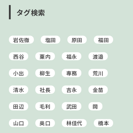
タグ検索
岩佐徹
塩田
原田
福田
西谷
粟内
福永
渡邉
小出
柳生
専務
荒川
清水
社長
吉永
金苗
田辺
毛利
武田
岡
山口
奥口
林佳代
橋本