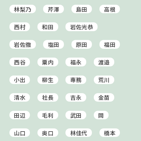
林梨乃
芹澤
島田
高根
西村
和田
岩佐光恭
岩佐徹
塩田
原田
福田
西谷
粟内
福永
渡邉
小出
柳生
専務
荒川
清水
社長
吉永
金苗
田辺
毛利
武田
岡
山口
奥口
林佳代
橋本