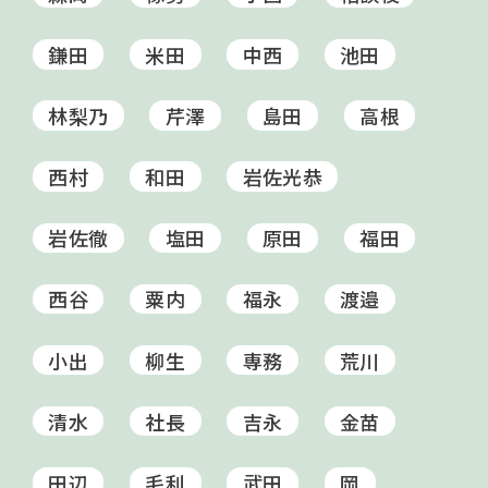
鎌田
米田
中西
池田
林梨乃
芹澤
島田
高根
西村
和田
岩佐光恭
岩佐徹
塩田
原田
福田
西谷
粟内
福永
渡邉
小出
柳生
専務
荒川
清水
社長
吉永
金苗
田辺
毛利
武田
岡