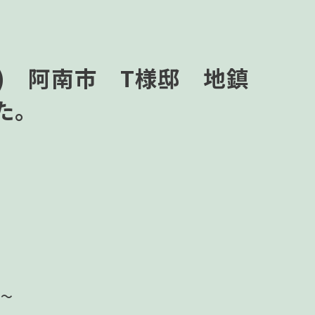
日) 阿南市 T様邸 地鎮
た。
 ～