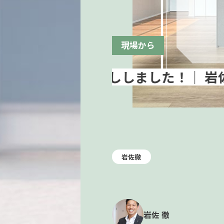
現場から
岩佐徹
岩佐 徹